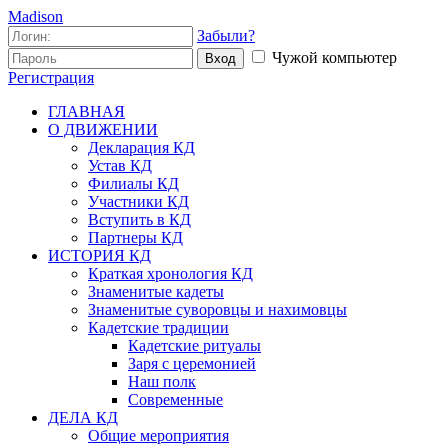
Madison
Забыли?
Чужой компьютер
Вход
Регистрация
ГЛАВНАЯ
О ДВИЖЕНИИ
Декларация КД
Устав КД
Филиалы КД
Участники КД
Вступить в КД
Партнеры КД
ИСТОРИЯ КД
Краткая хронология КД
Знаменитые кадеты
Знаменитые суворовцы и нахимовцы
Кадетские традиции
Кадетские ритуалы
Заря с церемонией
Наш полк
Современные
ДЕЛА КД
Общие мероприятия