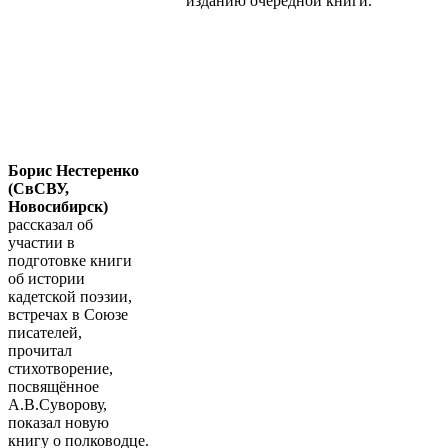
изданию очередной книги.
Борис Нестеренко
(СвСВУ,
Новосибирск)
рассказал об
участии в
подготовке книги
об истории
кадетской поэзии,
встречах в Союзе
писателей,
прочитал
стихотворение,
посвящённое
А.В.Суворову,
показал новую
книгу о полководце.