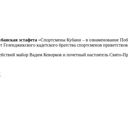
убанская
эстафета
«Спортсмены Кубани – в ознаменование По
от Геленджикского кадетского братства
спортсменов приветствов
ействий майор Вадим Кеворков и почетный настоятель Свято-Пр
Л