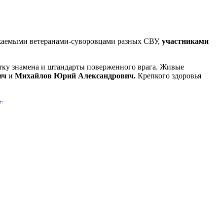
жаемыми ветеранами-суворовцами разных СВУ,
участниками
ку знамена и штандарты поверженного врага. Живые
ич
и
Михайлов Юрий Александрович.
Крепкого здоровья
е: