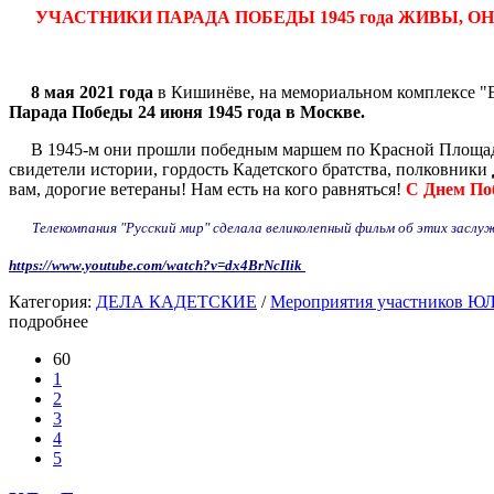
УЧАСТНИКИ ПАРАДА ПОБЕДЫ 1945 года ЖИВЫ, ОН
8 мая 2021 года
в Кишинёве, на мемориальном комплексе "
Парада Победы 24 июня 1945 года в Москве.
В 1945-м они прошли победным маршем по Красной Площади в
свидетели истории, гордость Кадетского братства, полковники
вам, дорогие ветераны! Нам есть на кого равняться!
С Днем По
Телекомпания "Русский мир" сделала великолепный фильм об этих заслу
https://www.youtube.com/watch?v=dx4BrNcIlik
Категория:
ДЕЛА КАДЕТСКИЕ
/
Мероприятия участников Ю
подробнее
60
1
2
3
4
5