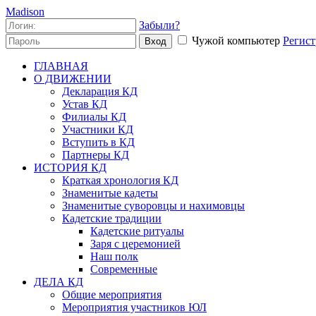
Madison
Забыли?
Чужой компьютер
Регист
Вход
ГЛАВНАЯ
О ДВИЖЕНИИ
Декларация КД
Устав КД
Филиалы КД
Участники КД
Вступить в КД
Партнеры КД
ИСТОРИЯ КД
Краткая хронология КД
Знаменитые кадеты
Знаменитые суворовцы и нахимовцы
Кадетские традиции
Кадетские ритуалы
Заря с церемонией
Наш полк
Современные
ДЕЛА КД
Общие мероприятия
Мероприятия участников ЮЛ