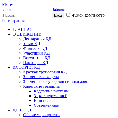
Madison
Забыли?
Чужой компьютер
Вход
Регистрация
ГЛАВНАЯ
О ДВИЖЕНИИ
Декларация КД
Устав КД
Филиалы КД
Участники КД
Вступить в КД
Партнеры КД
ИСТОРИЯ КД
Краткая хронология КД
Знаменитые кадеты
Знаменитые суворовцы и нахимовцы
Кадетские традиции
Кадетские ритуалы
Заря с церемонией
Наш полк
Современные
ДЕЛА КД
Общие мероприятия