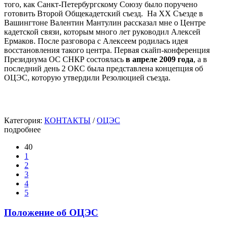
того, как Санкт-Петербургскому Союзу было поручено
готовить Второй Общекадетский съезд. На ХХ Съезде в
Вашингтоне Валентин Мантулин рассказал мне о Центре
кадетской связи, которым много лет руководил Алексей
Ермаков. После разговора с Алексеем родилась идея
восстановления такого центра. Первая скайп-конференция
Президиума ОС СНКР состоялась
в апреле 2009 года
, а в
последний день 2 ОКС была представлена концепция об
ОЦЭС, которую утвердили Резолюцией съезда.
Категория:
КОНТАКТЫ
/
ОЦЭС
подробнее
40
1
2
3
4
5
Положение об ОЦЭС