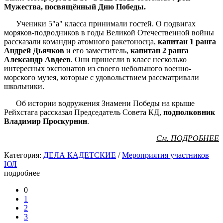
Мужества,
посвящённый Дню Победы.
Ученики 5"а" класса принимали гостей. О подвигах
моряков-подводников в годы Великой Отечественной войны
рассказали командир атомного ракетоносца,
капитан 1 ранга
Андрей Дьячков
и его заместитель,
капитан 2 ранга
Александр Авдеев
. Они принесли в класс несколько
интересных экспонатов из своего небольшого военно-
морского музея, которые с удовольствием рассматривали
школьники.
Об истории водружения Знамени Победы на крыше
Рейхстага рассказал Председатель Совета КД,
подполковник
Владимир Проскурнин
.
См. ПОДРОБНЕЕ
Категория:
ДЕЛА КАДЕТСКИЕ
/
Мероприятия участников
ЮЛ
подробнее
0
1
2
3