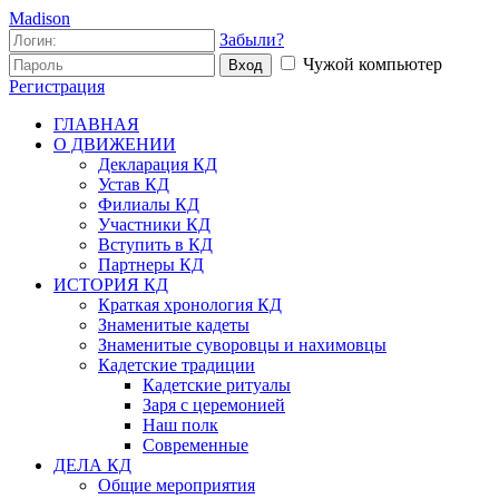
Madison
Забыли?
Чужой компьютер
Вход
Регистрация
ГЛАВНАЯ
О ДВИЖЕНИИ
Декларация КД
Устав КД
Филиалы КД
Участники КД
Вступить в КД
Партнеры КД
ИСТОРИЯ КД
Краткая хронология КД
Знаменитые кадеты
Знаменитые суворовцы и нахимовцы
Кадетские традиции
Кадетские ритуалы
Заря с церемонией
Наш полк
Современные
ДЕЛА КД
Общие мероприятия