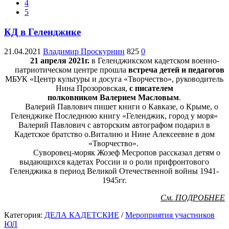
4
5
КД в Геленджике
21.04.2021
Владимир Проскурнин
825
0
21 апреля 2021г.
в Геленджикском кадетском военно-
патриотическом
центре прошла
встреча детей и педагогов
МБУК «Центр
культуры и досуга «Творчество», руководитель
Нина
Прозоровская,
с писателем
полковником Валерием Масловым
.
Валерий Павлович пишет книги о Кавказе, о Крыме, о
Геленджике
Последнюю книгу «Геленджик, город у моря»
Валерий Павлович
с авторским автографом подарил в
Кадетское братство о.Виталию
и Нине Алексеевне в дом
«Творчество».
Суворовец-моряк
Жозеф Месропов рассказал детям о
выдающихся кадетах
России и о роли прифронтового
Геленджика в период Великой
Отечественной войны 1941-
1945гг.
См. ПОДРОБНЕЕ
Категория:
ДЕЛА КАДЕТСКИЕ
/
Мероприятия участников
ЮЛ