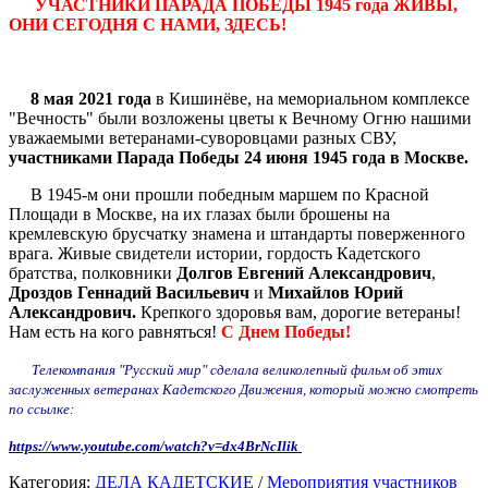
УЧАСТНИКИ ПАРАДА ПОБЕДЫ 1945 года ЖИВЫ,
ОНИ СЕГОДНЯ С НАМИ, ЗДЕСЬ!
8 мая 2021 года
в Кишинёве, на мемориальном комплексе
"Вечность" были возложены цветы к Вечному Огню нашими
уважаемыми ветеранами-суворовцами разных СВУ,
участниками Парада Победы 24 июня 1945 года в Москве.
В 1945-м они прошли победным маршем по Красной
Площади в Москве, на их глазах были брошены на
кремлевскую брусчатку знамена и штандарты поверженного
врага. Живые свидетели истории, гордость Кадетского
братства, полковники
Долгов Евгений Александрович
,
Дроздов Геннадий Васильевич
и
Михайлов Юрий
Александрович.
Крепкого здоровья вам, дорогие ветераны!
Нам есть на кого равняться!
С Днем Победы!
Телекомпания "Русский мир" сделала великолепный фильм об этих
заслуженных ветеранах Кадетского Движения, который можно смотреть
по ссылке:
https://www.youtube.com/watch?v=dx4BrNcIlik
Категория:
ДЕЛА КАДЕТСКИЕ
/
Мероприятия участников