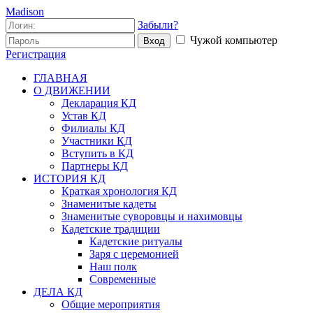
Madison
Забыли?
Чужой компьютер
Вход
Регистрация
ГЛАВНАЯ
О ДВИЖЕНИИ
Декларация КД
Устав КД
Филиалы КД
Участники КД
Вступить в КД
Партнеры КД
ИСТОРИЯ КД
Краткая хронология КД
Знаменитые кадеты
Знаменитые суворовцы и нахимовцы
Кадетские традиции
Кадетские ритуалы
Заря с церемонией
Наш полк
Современные
ДЕЛА КД
Общие мероприятия