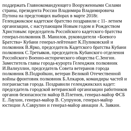
поддержать Главнокомандующего Вооруженными Силами
страны, президента России Владимира Владимировича
Путина на предстоящих выборах в марте 2018г.
Геленджикское кадетское братство поздравили с 11- летием
организации, с наступающим Новым годом и Рождеством
Христовым: председатель Российского кадетского братства
генерал-полковник В. Манилов, руководители «Боевого
Братства» Кубани генерал-лейтенант К.Пуликовский и
полковник В.Ярко, председатель Кадетского братства Кубани
полковник С.Третьяков, председатель Кубанского отделения
Российского Военно-исторического общества С.Зенгин.
Заместитель главы города-курорта Геленджик полковник
И.Валиуллин, председатель Совета ветеранов города
полковник В.Подройкин, ветеран Великой Отечественной
войны фронтовик полковник Б.Апкаров, командиры частей и
погранзастав города. Поздравили геленджикских кадет:
председатель городской ветеранской организации работников
органов безопасности майор В.Плетнев, генерал-майор ФСБ
Е. Лаухин, генерал-майор В. Супрунов, генерал-майор
юстиции А.Саврулин и генерал-майор авиации А. Заякин.